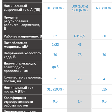
Номинальный
500 (100%)
315 (100%)
630 (100%
сварочный ток, А (ПВ)
/600 (60%)
Пределы
регулирования
рабочего напряжения,
В
32
63/62,5
60
Рабочее напряжение, В
Потребляемая
2х23
46
мощность, кВА
Напряжение холостого
70
75
70
хода, В
Диаметр электрода,
до 5
электродной
проволоки, мм
Количество сварочных
2
2/-
4
постов, шт.
Номинальный ток
315 (100%)
315
поста, А (ПВ)
Коэффициент
0,5
1/-
0,5
одновременности
работы постов
Продолжительность