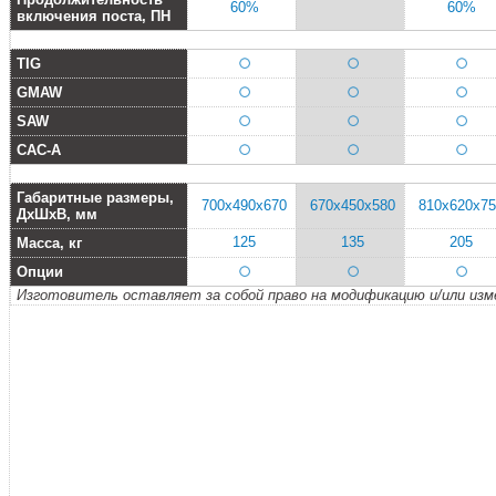
60%
60%
включения поста, ПН
TIG
GMAW
SAW
CAC-A
Габаритные размеры,
700х490х670
670х450х580
810x620x75
ДхШхВ, мм
125
135
205
Масса, кг
Опции
Изготовитель оставляет за собой право на модификацию и/или изм