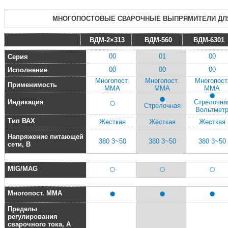
МНОГОПОСТОВЫЕ СВАРОЧНЫЕ ВЫПРЯМИТЕЛИ ДЛЯ
ВДМ-2×313
ВДМ-560
ВДМ-6301
00
01
00
Серия
00
00
00
Исполнение
Многопост.
Многопост.
Многопост
Применимость
ММА
ММА
ММА
Индикация
Стрелочна
Стрелочная
Вольтмет
Тип ВАХ
Жесткая
Жесткая
Жесткая
Напряжение питающей
380 3~50
380 3~50
380 3~50
сети, В
MIG/MAG
Многопост. ММА
Пределы
регулирования
сварочного тока, А